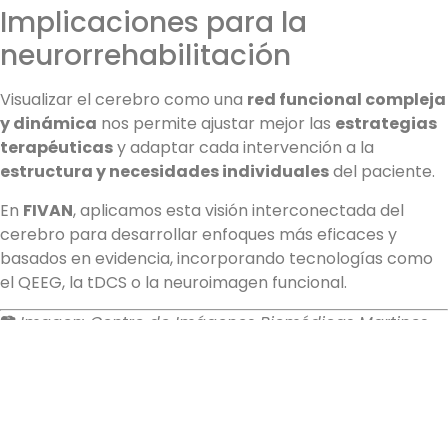
Implicaciones para la
neurorrehabilitación
Visualizar el cerebro como una
red funcional compleja
y dinámica
nos permite ajustar mejor las
estrategias
terapéuticas
y adaptar cada intervención a la
estructura y necesidades individuales
del paciente.
En
FIVAN
, aplicamos esta visión interconectada del
cerebro para desarrollar enfoques más eficaces y
basados en evidencia, incorporando tecnologías como
el QEEG, la tDCS o la neuroimagen funcional.
📷
Imagen: Centro de Imágenes Biomédicas Martinos –
Proyecto Conectoma Humano
ANTERIOR
SIGUIENTE
La Terapia Espejo mejora la fuerza, la calidad y cantidad del movimiento
Aplicaciones de la estimulación magnética periférica