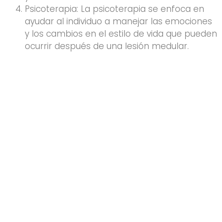
Psicoterapia: La psicoterapia se enfoca en
ayudar al individuo a manejar las emociones
y los cambios en el estilo de vida que pueden
ocurrir después de una lesión medular.
PODEMOS AYUDARTE
Déjanos
Cuidar
de ti
RESERVE UNA CITA
AHORA ⟶