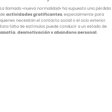
La llamada «nueva normalidad» ha supuesto una pérdida
de
actividades gratificantes
, especialmente para
quienes necesitan el contacto social o el ocio exterior.
Esta falta de estímulos puede conducir a un estado de
apatía, desmotivación y abandono personal
,
favoreciendo el desarrollo de una
depresión clínica
si
no se interviene a tiempo.
Adicciones: respuestas de
escape
Ante el malestar emocional y la falta de control, algunas
personas recurren al
consumo de sustancias como
forma de evasión
.
La mezcla de tiempo libre, impulsividad y emociones
desbordadas puede derivar en
consumo problemático
de alcohol u otras drogas
.