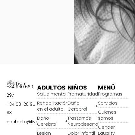
ADULTOS
NIÑOS
MENÚ
+34 960 660
Salud mental
Prematuridad
Programas
297
Rehabilitación
Daño
Servicios
+34 601 20 95
en el adulto
Cerebral
Quienes
93
Daño
Trastornos
somos
contacto@fivan.org
Cerebral
Neurodesarrollo
Gender
Lesión
Dolor infantil
Equality