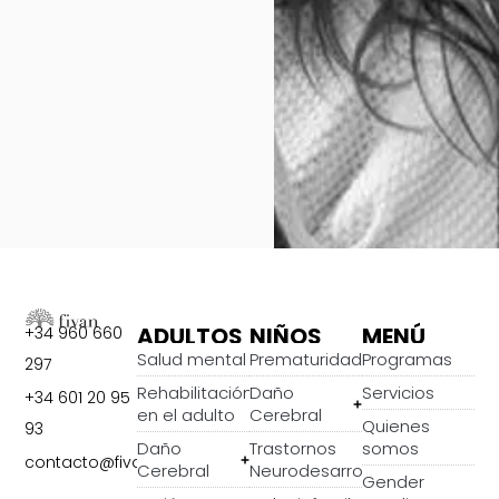
ADULTOS
NIÑOS
MENÚ
+34 960 660
Salud mental
Prematuridad
Programas
297
Rehabilitación
Daño
Servicios
+34 601 20 95
en el adulto
Cerebral
Quienes
93
Daño
Trastornos
somos
contacto@fivan.org
Cerebral
Neurodesarrollo
Gender