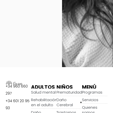
ADULTOS
NIÑOS
MENÚ
+34 960 660
Salud mental
Prematuridad
Programas
297
Rehabilitación
Daño
Servicios
+34 601 20 95
en el adulto
Cerebral
Quienes
93
Daño
Trastornos
somos