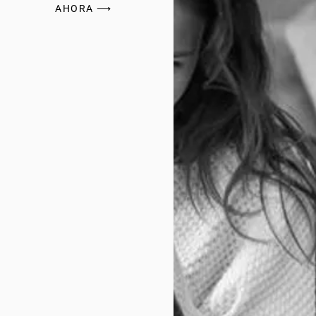
AHORA ⟶